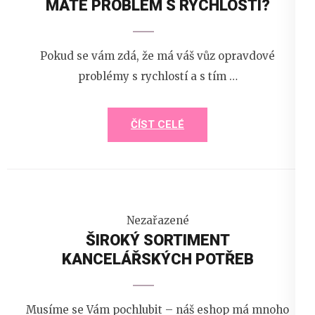
MÁTE PROBLÉM S RYCHLOSTÍ?
Pokud se vám zdá, že má váš vůz opravdové
problémy s rychlostí a s tím …
ČÍST CELÉ
Nezařazené
ŠIROKÝ SORTIMENT
KANCELÁŘSKÝCH POTŘEB
Musíme se Vám pochlubit – náš eshop má mnoho