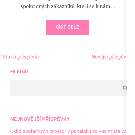
spokojených zákazníků, kteří se k nám …
ČÍST CELÉ
Navigace
Starší příspěvky
Novější příspěvky
pro
HLEDAT
příspěvky
NEJNOVĚJŠÍ PŘÍSPĚVKY
Úklid společných prostor v paneláku za vás může vzít