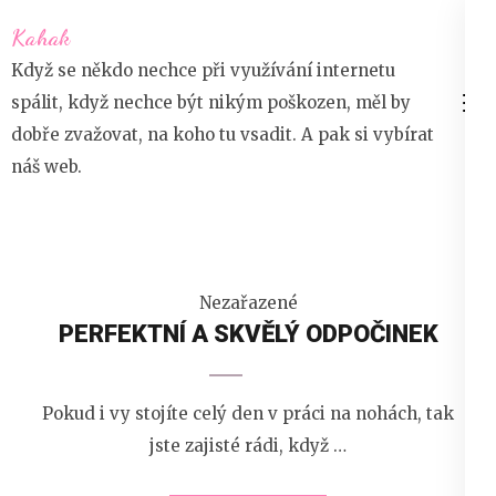
Přeskočit
Kahak
na
Když se někdo nechce při využívání internetu
obsah
spálit, když nechce být nikým poškozen, měl by
(stiskněte
dobře zvažovat, na koho tu vsadit. A pak si vybírat
Enter)
náš web.
Nezařazené
PERFEKTNÍ A SKVĚLÝ ODPOČINEK
Pokud i vy stojíte celý den v práci na nohách, tak
jste zajisté rádi, když …