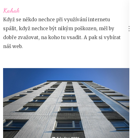
Přeskočit
Kahak
na
Když se někdo nechce při využívání internetu
obsah
spálit, když nechce být nikým poškozen, měl by
(stiskněte
dobře zvažovat, na koho tu vsadit. A pak si vybírat
Enter)
náš web.