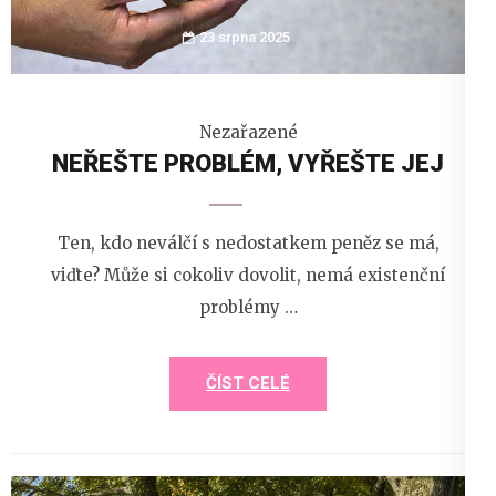
23 srpna 2025
Nezařazené
NEŘEŠTE PROBLÉM, VYŘEŠTE JEJ
Ten, kdo neválčí s nedostatkem peněz se má,
viďte? Může si cokoliv dovolit, nemá existenční
problémy …
ČÍST CELÉ