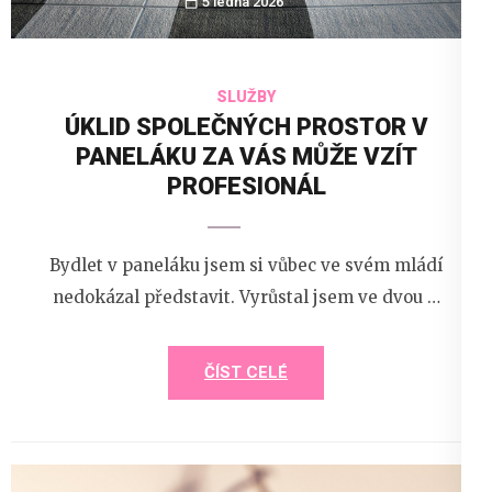
5 ledna 2026
SLUŽBY
ÚKLID SPOLEČNÝCH PROSTOR V
PANELÁKU ZA VÁS MŮŽE VZÍT
PROFESIONÁL
Bydlet v paneláku jsem si vůbec ve svém mládí
nedokázal představit. Vyrůstal jsem ve dvou …
ČÍST CELÉ