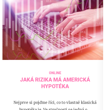
17 ledna 2020
ONLINE
JAKÁ RIZIKA MÁ AMERICKÁ
HYPOTÉKA
Nejprve si pojďme říci, co to vlastně klasická
hypotéka je. Ve stručnosti se jedná o …