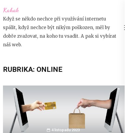
Přeskočit
Kahak
na
Když se někdo nechce při využívání internetu
obsah
spálit, když nechce být nikým poškozen, měl by
(stiskněte
dobře zvažovat, na koho tu vsadit. A pak si vybírat
Enter)
náš web.
RUBRIKA:
ONLINE
4 listopadu 2023