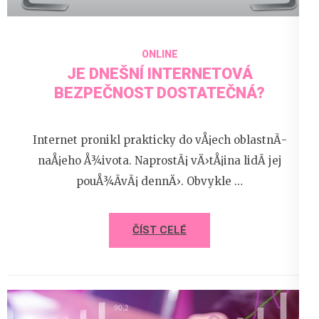
ONLINE
JE DNEŠNÍ INTERNETOVÁ
BEZPEČNOST DOSTATEČNÁ?
Internet pronikl prakticky do vÅ¡ech oblastnÃ­
naÅ¡eho Å¾ivota. NaprostÃ¡ vÄ›tÅ¡ina lidÃ­ jej
pouÅ¾Ã­vÃ¡ dennÄ›. Obvykle …
ČÍST CELÉ