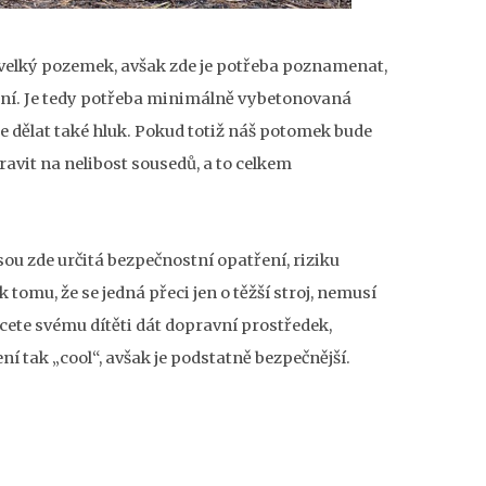
elký pozemek, avšak zde je potřeba poznamenat,
nní. Je tedy potřeba minimálně vybetonovaná
 dělat také hluk. Pokud totiž náš potomek bude
ravit na nelibost sousedů, a to celkem
jsou zde určitá bezpečnostní opatření, riziku
 tomu, že se jedná přeci jen o těžší stroj, nemusí
cete svému dítěti dát dopravní prostředek,
ení tak „cool“, avšak je podstatně bezpečnější.