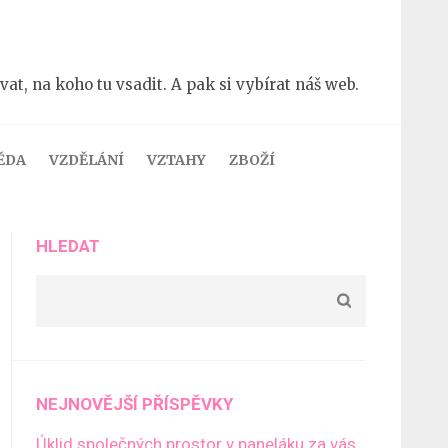
t, na koho tu vsadit. A pak si vybírat náš web.
ĚDA
VZDĚLÁNÍ
VZTAHY
ZBOŽÍ
HLEDAT
NEJNOVĚJŠÍ PŘÍSPĚVKY
Úklid společných prostor v paneláku za vás