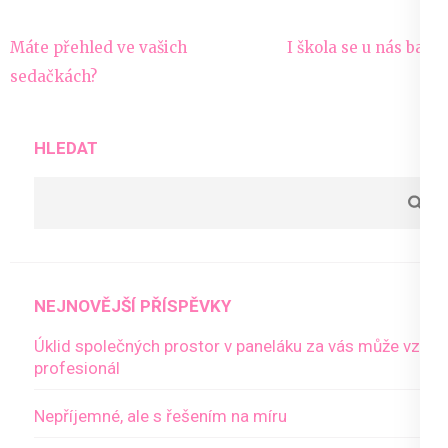
Navigace
Máte přehled ve vašich
I škola se u nás baví
pro
sedačkách?
příspěvek
HLEDAT
NEJNOVĚJŠÍ PŘÍSPĚVKY
Úklid společných prostor v paneláku za vás může vzít
profesionál
Nepříjemné, ale s řešením na míru