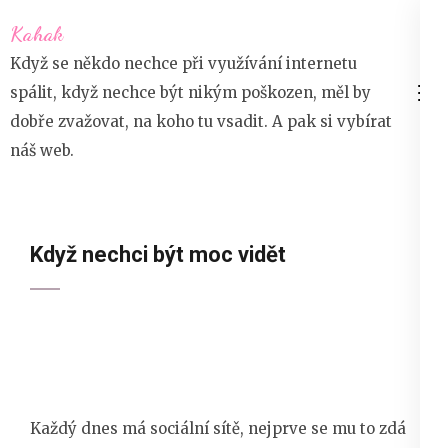
Přeskočit
Kahak
na
Když se někdo nechce při využívání internetu
obsah
spálit, když nechce být nikým poškozen, měl by
(stiskněte
dobře zvažovat, na koho tu vsadit. A pak si vybírat
Enter)
náš web.
Když nechci být moc vidět
Každý dnes má sociální sítě, nejprve se mu to zdá