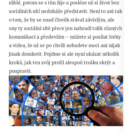
ulítlé, potom se s tím žije a posléze už si život bez
sociálních sítí nedokáže představit. Není to ani tak
o tom, že by se snad člověk stával závislým, ale
ony ty sociální sítě přece jen nahradí tolik různých
komunikací a především – můžete si posílat fotky
a videa, že už se po chvíli nebudete moci ani nijak
jinak domluvit. Pojďme si ale nyní ukázat několik
kroků, jak ten svůj profil alespoň trošku skrýt a
poupravit.