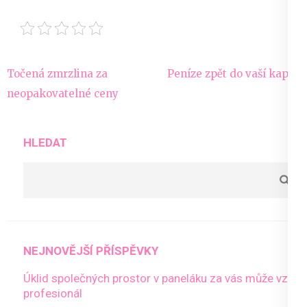
Navigace
Točená zmrzlina za
Peníze zpět do vaší kapsy
pro
neopakovatelné ceny
příspěvek
HLEDAT
NEJNOVĚJŠÍ PŘÍSPĚVKY
Úklid společných prostor v paneláku za vás může vzít
profesionál