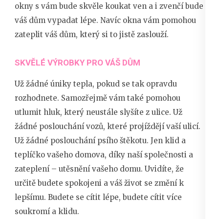
okny
s vám bude skvěle koukat ven a i zvenčí bude
váš dům vypadat lépe. Navíc okna vám pomohou
zateplit váš dům, který si to jistě zaslouží.
SKVĚLÉ VÝROBKY PRO VÁŠ DŮM
Už žádné úniky tepla, pokud se tak opravdu
rozhodnete. Samozřejmě vám také pomohou
utlumit hluk, který neustále slyšíte z ulice. Už
žádné poslouchání vozů, které projíždějí vaší ulicí.
Už žádné poslouchání psího štěkotu. Jen klid a
teplíčko vašeho domova, díky naší společnosti a
zateplení – utěsnění vašeho domu. Uvidíte, že
určitě budete spokojeni a váš život se změní k
lepšímu. Budete se cítit lépe, budete cítit více
soukromí a klidu.