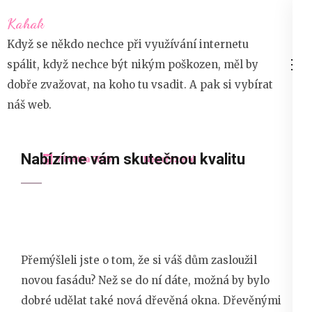
Přeskočit
Kahak
na
Když se někdo nechce při využívání internetu
obsah
spálit, když nechce být nikým poškozen, měl by
(stiskněte
dobře zvažovat, na koho tu vsadit. A pak si vybírat
Enter)
náš web.
Nabízíme vám skutečnou kvalitu
7 května 2025
Nezařazené
Přemýšleli jste o tom, že si váš dům zasloužil
novou fasádu? Než se do ní dáte, možná by bylo
dobré udělat také nová dřevěná okna.
Dřevěnými