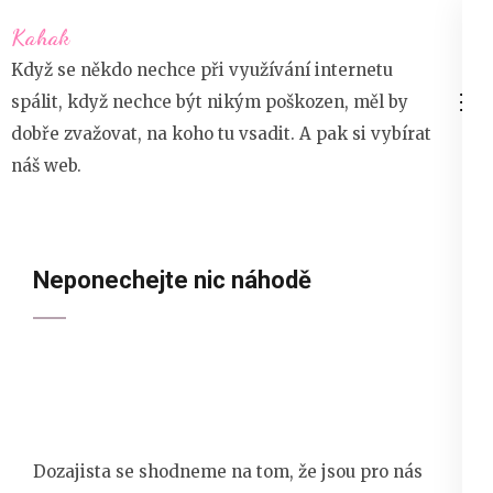
Přeskočit
Kahak
na
Když se někdo nechce při využívání internetu
obsah
spálit, když nechce být nikým poškozen, měl by
(stiskněte
dobře zvažovat, na koho tu vsadit. A pak si vybírat
Enter)
náš web.
Neponechejte nic náhodě
Dozajista se shodneme na tom, že jsou pro nás