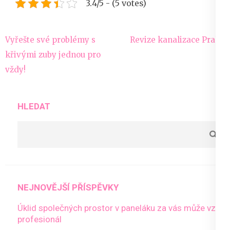
3.4/5 - (5 votes)
Navigace
Vyřešte své problémy s
Revize kanalizace Praha
pro
křivými zuby jednou pro
příspěvek
vždy!
HLEDAT
NEJNOVĚJŠÍ PŘÍSPĚVKY
Úklid společných prostor v paneláku za vás může vzít
profesionál