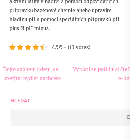
aktivní látky v nádrži s pomocí odpovídajících
přípravků bazénové chemie anebo upravíte
hladinu pH s pomocí speciálních přípravků pH
plus či pH mínus.
4.5/5 - (13 votes)
Navigace
Dejte sbohem lidem, se
Vyplatí se pořídit si čtečku
pro
kterými bydlet nechcete
e-knih?
příspěvek
HLEDAT