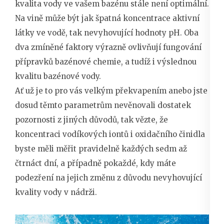
kvalita vody ve vašem bazénu stále není optimální.
Na vině může být jak špatná koncentrace aktivní
látky ve vodě, tak nevyhovující hodnoty pH. Oba
dva zmíněné faktory výrazně ovlivňují fungování
přípravků bazénové chemie, a tudíž i výslednou
kvalitu bazénové vody.
Ať už je to pro vás velkým překvapením anebo jste
dosud těmto parametrům nevěnovali dostatek
pozornosti z jiných důvodů, tak vězte, že
koncentraci vodíkových iontů i oxidačního činidla
byste měli měřit pravidelně každých sedm až
čtrnáct dní, a případně pokaždé, kdy máte
podezření na jejich změnu z důvodu nevyhovující
kvality vody v nádrži.