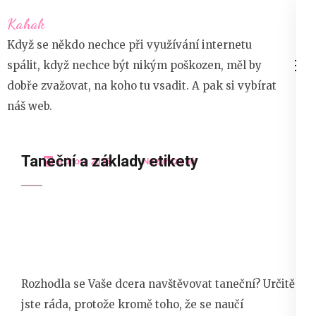
Přeskočit
Kahak
na
Když se někdo nechce při využívání internetu
obsah
spálit, když nechce být nikým poškozen, měl by
(stiskněte
dobře zvažovat, na koho tu vsadit. A pak si vybírat
Enter)
náš web.
Taneční a základy etikety
8 února 2025
Nezařazené
Rozhodla se Vaše dcera navštěvovat taneční? Určitě
jste ráda, protože kromě toho, že se naučí