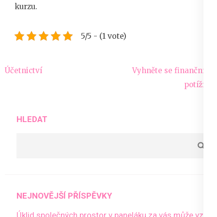
kurzu.
5/5 - (1 vote)
Navigace
Účetnictví
Vyhněte se finančním
pro
potížím
příspěvek
HLEDAT
NEJNOVĚJŠÍ PŘÍSPĚVKY
Úklid společných prostor v paneláku za vás může vzít