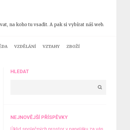
t, na koho tu vsadit. A pak si vybírat náš web.
ĚDA
VZDĚLÁNÍ
VZTAHY
ZBOŽÍ
HLEDAT
NEJNOVĚJŠÍ PŘÍSPĚVKY
Úklid společných prostor v paneláku za vás