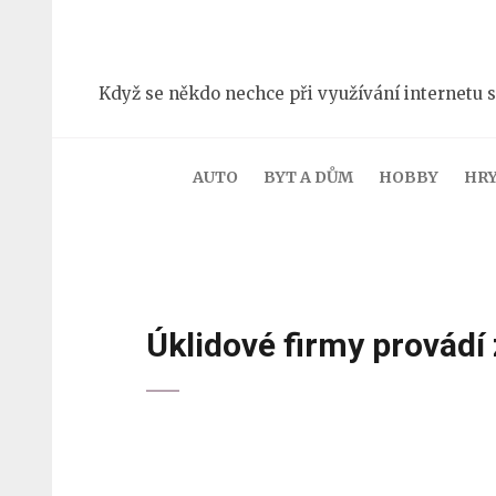
Přeskočit
na
obsah
Když se někdo nechce při využívání internetu s
(stiskněte
Enter)
AUTO
BYT A DŮM
HOBBY
HR
Úklidové firmy provádí