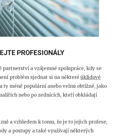
NEJTE PROFESIONÁLY
ě partnerství a vzájemné spolupráce, kdy se
ení problém sjednat si na některé
úklidové
a ty méně populární anebo velmi obtížné, jako
malířích nebo po zednících, kteří obkládají
zně a vzhledem k tomu, že je to jejich profese,
dy a postupy a také využívají některých