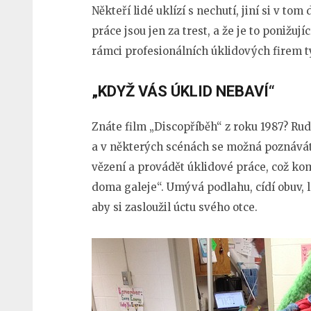
Někteří lidé uklízí s nechutí, jiní si v tom
práce jsou jen za trest, a že je to ponižuj
rámci profesionálních úklidových firem t
„KDYŽ VÁS ÚKLID NEBAVÍ“
Znáte film „Discopříběh“ z roku 1987? Ru
a v některých scénách se možná poznáváte
vězení a provádět úklidové práce, což kom
doma galeje“. Umývá podlahu, cídí obuv, l
aby si zasloužil úctu svého otce.