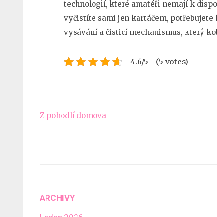
technologií, které amatéři nemají k dispo
vyčistíte sami jen kartáčem, potřebujete
vysávání a čisticí mechanismus, který kob
4.6/5 - (5 votes)
Navigace
Z pohodlí domova
pro
příspěvek
ARCHIVY
Leden 2026