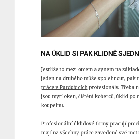
NA ÚKLID SI PAK KLIDNĚ SJED
Jestliže to mezi otcem a synem na základ
jeden na druhého může spolehnout, pak n
práce v Pardubicích
profesionály. Třeba n
jsou mytí oken, čištění koberců, úklid po 
koupelnu.
Profesionální úklidové firmy pracují preci
mají na všechny práce zavedené své meto