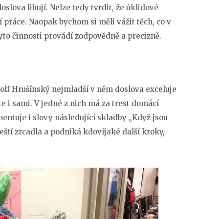
 doslova libují. Nelze tedy tvrdit, že úklidové
ící práce. Naopak bychom si měli vážit těch, co v
yto činnosti provádí zodpovědně a precizně.
dolf Hrušínský nejmladší v něm doslova exceluje
 i sami. V jedné z nich má za trest domácí
entuje i slovy následující skladby „Když jsou
eští zrcadla a podniká kdovíjaké další kroky,