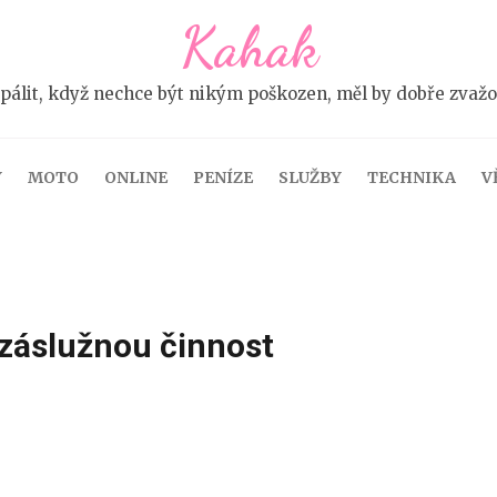
Kahak
pálit, když nechce být nikým poškozen, měl by dobře zvažova
Y
MOTO
ONLINE
PENÍZE
SLUŽBY
TECHNIKA
V
 záslužnou činnost