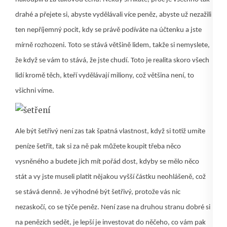
drahé a přejete si, abyste vydělávali více peněz, abyste už nezažili
ten nepříjemný pocit, kdy se právě podíváte na účtenku a jste
mírně rozhozeni. Toto se stává většině lidem, takže si nemyslete,
že když se vám to stává, že jste chudí. Toto je realita skoro všech
lidí kromě těch, kteří vydělávají miliony, což většina není, to
všichni víme.
Ale být šetřivý není zas tak špatná vlastnost, když si totiž umíte
peníze šetřit, tak si za ně pak můžete koupit třeba něco
vysněného a budete jich mít pořád dost, kdyby se mělo něco
stát a vy jste museli platit nějakou vyšší částku neohlášeně, což
se stává denně. Je výhodné být šetřivý, protože vás nic
nezaskočí, co se týče peněz. Není zase na druhou stranu dobré si
na penězích sedět, je lepší je investovat do něčeho, co vám pak