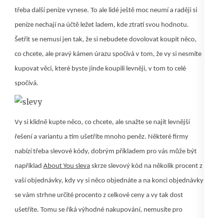
třeba další peníze vynese. To ale lidé ještě moc neumí a raději si
peníze nechají na účtě ležet ladem, kde ztratí svou hodnotu.
Šetřit se nemusí jen tak, že si nebudete dovolovat koupit něco,
co chcete, ale pravý kámen úrazu spočívá v tom, že vy si nesmíte
kupovat věci, které byste jinde koupili levněji, v tom to celé
spočívá.
Vy si klidně kupte něco, co chcete, ale snažte se najít levnější
řešení a variantu a tím ušetříte mnoho peněz. Některé firmy
nabízí třeba slevové kódy, dobrým příkladem pro vás může být
například
About You sleva
skrze slevový kód na několik procent z
vaší objednávky, kdy vy si něco objednáte a na konci objednávky
se vám strhne určité procento z celkové ceny a vy tak dost
ušetříte.
Tomu se říká výhodné nakupování, nemusíte pro