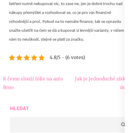
šetření nutně nekupovat nic, to zase ne, jen je dobré trochu nad
nákupy přemýšlet a rozhodovat se, co je pro vás finančně
výhodnější a proč. Pokud na to nemáte finance, tak se opravdu
snažte ušetřit na čem se dá a kupovat si levnější varianty, v ničem
vám to neuškodí, stejně se platí za značku.
4.8/5 - (6 votes)
Navigace
K čemu slouží fólie na auto
Jak je jednoduché získat
pro
Brno
úvěr
příspěvek
HLEDAT