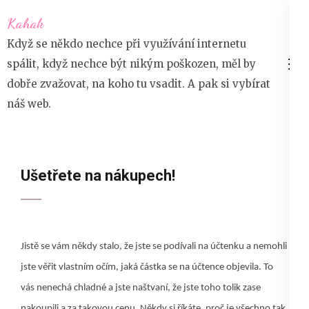
Přeskočit
Kahak
na
Když se někdo nechce při využívání internetu
obsah
spálit, když nechce být nikým poškozen, měl by
(stiskněte
dobře zvažovat, na koho tu vsadit. A pak si vybírat
Enter)
náš web.
Ušetřete na nákupech!
Jistě se vám někdy stalo, že jste se podívali na účtenku a nemohli
jste věřit vlastním očím, jaká částka se na účtence objevila. To
vás nenechá chladné a jste naštvaní, že jste toho tolik zase
nakoupili a za takovou cenu. Někdy si říkáte, proč je všechno tak