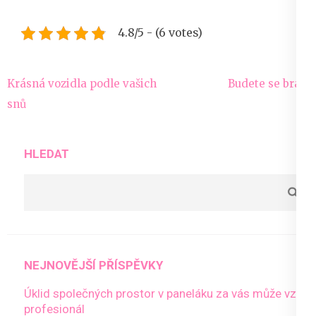
4.8/5 - (6 votes)
Navigace
Krásná vozidla podle vašich
Budete se brát?
pro
snů
příspěvek
HLEDAT
NEJNOVĚJŠÍ PŘÍSPĚVKY
Úklid společných prostor v paneláku za vás může vzít
profesionál