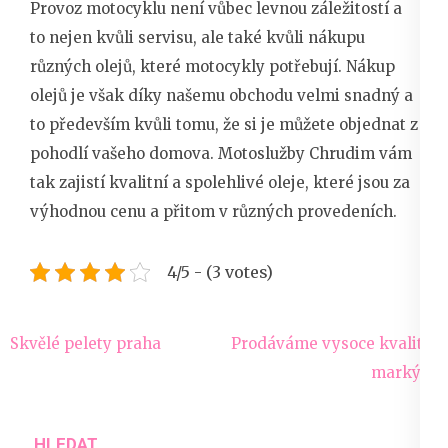
Provoz motocyklu není vůbec levnou záležitostí a
to nejen kvůli servisu, ale také kvůli nákupu
různých olejů, které motocykly potřebují. Nákup
olejů je však díky našemu obchodu velmi snadný a
to především kvůli tomu, že si je můžete objednat z
pohodlí vašeho domova.
Motoslužby Chrudim
vám
tak zajistí kvalitní a spolehlivé oleje, které jsou za
výhodnou cenu a přitom v různých provedeních.
4/5 - (3 votes)
Navigace
Skvělé pelety praha
Prodáváme vysoce kvalitní
pro
markýzy
příspěvek
HLEDAT