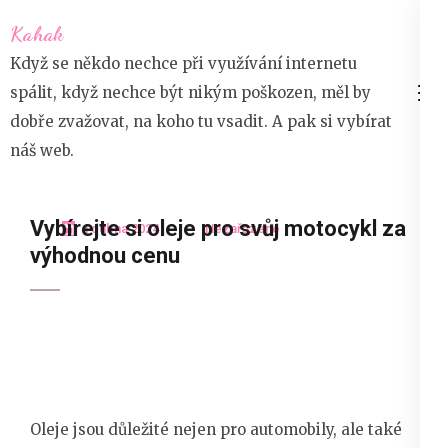
Přeskočit
Kahak
na
Když se někdo nechce při využívání internetu
obsah
spálit, když nechce být nikým poškozen, měl by
(stiskněte
dobře zvažovat, na koho tu vsadit. A pak si vybírat
Enter)
náš web.
Vybírejte si oleje pro svůj motocykl za
4 dubna 2024
Nezařazené
výhodnou cenu
Oleje jsou důležité nejen pro automobily, ale také