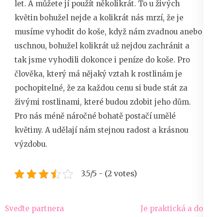
let. A můžete jí použít několikrát. To u živých
květin bohužel nejde a kolikrát nás mrzí, že je
musíme vyhodit do koše, když nám zvadnou anebo
uschnou, bohužel kolikrát už nejdou zachránit a
tak jsme vyhodili dokonce i peníze do koše. Pro
člověka, který má nějaký vztah k rostlinám je
pochopitelné, že za každou cenu si bude stát za
živými rostlinami, které budou zdobit jeho dům.
Pro nás méně náročné bohatě postačí umělé
květiny. A udělají nám stejnou radost a krásnou
výzdobu.
3.5/5 - (2 votes)
Navigace
Sveďte partnera
Je praktická a dodá