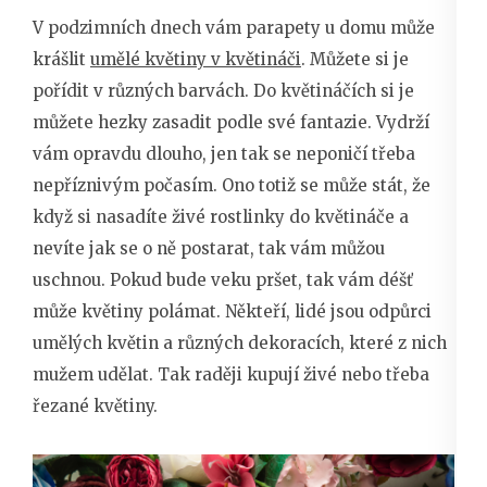
V podzimních dnech vám parapety u domu může
krášlit
umělé květiny v květináči
. Můžete si je
pořídit v různých barvách. Do květináčích si je
můžete hezky zasadit podle své fantazie. Vydrží
vám opravdu dlouho, jen tak se neponičí třeba
nepříznivým počasím. Ono totiž se může stát, že
když si nasadíte živé rostlinky do květináče a
nevíte jak se o ně postarat, tak vám můžou
uschnou. Pokud bude veku pršet, tak vám déšť
může květiny polámat. Někteří, lidé jsou odpůrci
umělých květin a různých dekoracích, které z nich
mužem udělat. Tak raději kupují živé nebo třeba
řezané květiny.