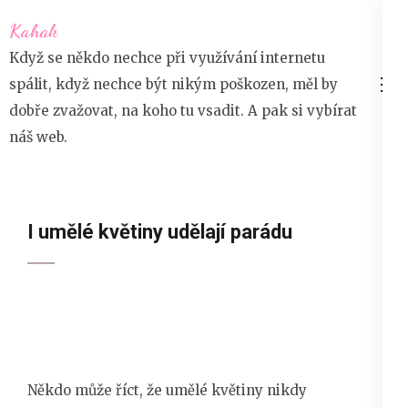
Přeskočit
Kahak
na
Když se někdo nechce při využívání internetu
obsah
spálit, když nechce být nikým poškozen, měl by
(stiskněte
dobře zvažovat, na koho tu vsadit. A pak si vybírat
Enter)
náš web.
I umělé květiny udělají parádu
Někdo může říct, že umělé květiny nikdy