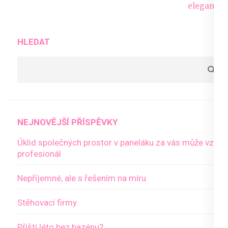
pro
eleganci.
příspěvek
HLEDAT
NEJNOVĚJŠÍ PŘÍSPĚVKY
Úklid společných prostor v paneláku za vás může vzít
profesionál
Nepříjemné, ale s řešením na míru
Stěhovací firmy
Příští léto bez bazénu?