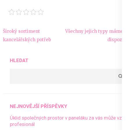
Navigace
Široký sortiment
Všechny jejich typy máme k
pro
kancelářských potřeb
dispozici
příspěvek
HLEDAT
NEJNOVĚJŠÍ PŘÍSPĚVKY
Úklid společných prostor v paneláku za vás může vzít
profesionál