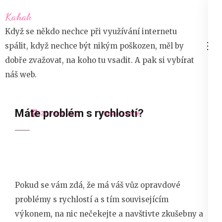
Přeskočit
Kahak
na
Když se někdo nechce při využívání internetu
obsah
spálit, když nechce být nikým poškozen, měl by
(stiskněte
dobře zvažovat, na koho tu vsadit. A pak si vybírat
Enter)
náš web.
Máte problém s rychlostí?
2 června 2025
Nezařazené
Pokud se vám zdá, že má váš vůz opravdové
problémy s rychlostí a s tím souvisejícím
výkonem, na nic nečekejte a navštivte zkušebny a