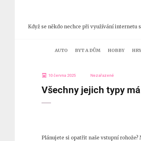
Přeskočit
na
obsah
Když se někdo nechce při využívání internetu s
(stiskněte
Enter)
AUTO
BYT A DŮM
HOBBY
HR
10 června 2025
Nezařazené
Všechny jejich typy má
Plánujete si opatřit naše
vstupní rohože
? 