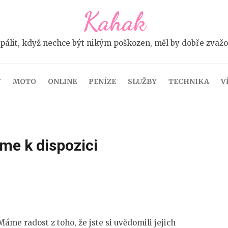
Kahak
pálit, když nechce být nikým poškozen, měl by dobře zvažova
Y
MOTO
ONLINE
PENÍZE
SLUŽBY
TECHNIKA
V
me k dispozici
Máme radost z toho, že jste si uvědomili jejich