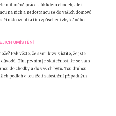
te mít méně práce s úklidem chodeb, ale i
tanou na nich a nedostanou se do vašich domovů.
zpečí uklouznutí a tím způsobení zbytečného
EJICH UMÍSTĚNÍ
hože? Pak vězte, že sami brzy zjistíte, že jste
ka důvodů. Tím prvním je skutečnost, že se vám
anou do chodby a do vašich bytů. Tou druhou
ašich podlah a tou třetí zabránění případným