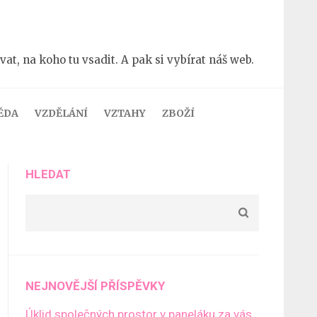
t, na koho tu vsadit. A pak si vybírat náš web.
ĚDA
VZDĚLÁNÍ
VZTAHY
ZBOŽÍ
HLEDAT
NEJNOVĚJŠÍ PŘÍSPĚVKY
Úklid společných prostor v paneláku za vás