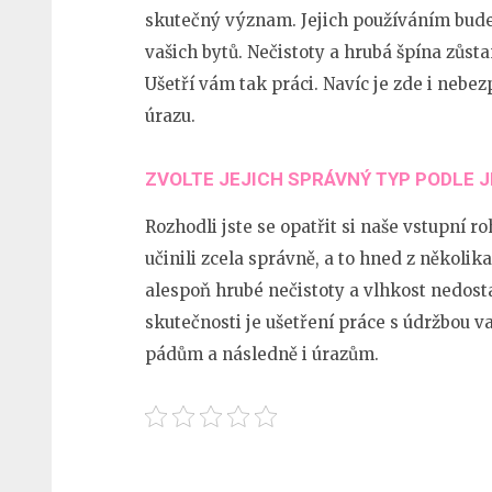
skutečný význam. Jejich používáním bude
vašich bytů. Nečistoty a hrubá špína zůs
Ušetří vám tak práci. Navíc je zde i nebe
úrazu.
ZVOLTE JEJICH SPRÁVNÝ TYP PODLE J
Rozhodli jste se opatřit si naše vstupní ro
učinili zcela správně, a to hned z několi
alespoň hrubé nečistoty a vlhkost nedost
skutečnosti je ušetření práce s údržbou v
pádům a následně i úrazům.