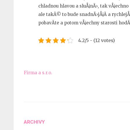
chladnou hlavou a sluÅ¡nÄ›, tak vÅ¡echn
ale takÃ© to bude snadnÄ›jÅ¡Ã­ a rychlejÅ
pobavÃ­te a potom vÅ¡echny starosti ho
4.2/5 - (12 votes)
Navigace
Firma a s.r.o.
pro
příspěvek
ARCHIVY