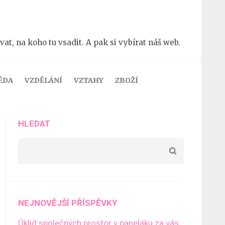
t, na koho tu vsadit. A pak si vybírat náš web.
ĚDA
VZDĚLÁNÍ
VZTAHY
ZBOŽÍ
HLEDAT
NEJNOVĚJŠÍ PŘÍSPĚVKY
Úklid společných prostor v paneláku za vás