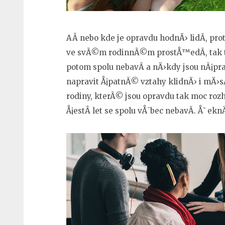
AÂ nebo kde je opravdu hodnÄ› lidÃ­, pr
ve svÃ©m rodinnÃ©m prostÅ™edÃ­, tak t
potom spolu nebavÃ­ a nÄ›kdy jsou nÃ¡p
napravit Å¡patnÃ© vztahy klidnÄ› i mÄ›sÃ
rodiny, kterÃ© jsou opravdu tak moc r
Å¡estÂ let se spolu vÅ¯bec nebavÃ­. Å˜eknÄ›