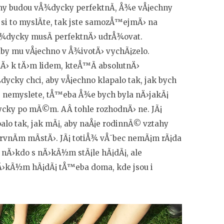
ahy budou vÅ¾dycky perfektnÃ­, Å¾e vÅ¡echny
i to myslÃ­te, tak jste samozÅ™ejmÄ› na
¾dycky musÃ­ perfektnÄ› udrÅ¾ovat.
by mu vÅ¡echno v Å¾ivotÄ› vychÃ¡zelo.
 k tÄ›m lidem, kteÅ™Ã­ absolutnÄ›
dycky chci, aby vÅ¡echno klapalo tak, jak bych
 nemyslete, tÅ™eba Å¾e bych byla nÄ›jakÃ¡
cky po mÃ©m. AÂ tohle rozhodnÄ› ne. JÃ¡
alo tak, jak mÃ¡, aby naÅ¡e rodinnÃ© vztahy
vnÃ­m mÃ­stÄ›. JÃ¡ totiÅ¾ vÅ¯bec nemÃ¡m rÃ¡da
nÄ›kdo s nÄ›kÃ½m stÃ¡le hÃ¡dÃ¡, ale
 nÄ›kÃ½m hÃ¡dÃ¡ tÅ™eba doma, kde jsou i