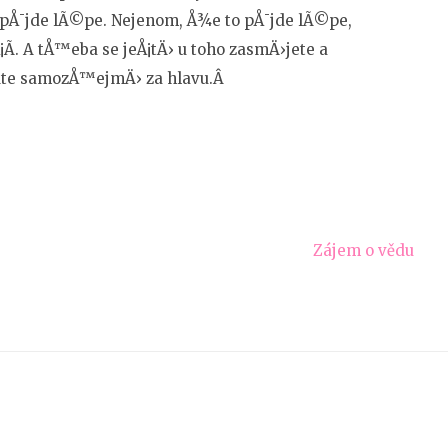
o pÅ¯jde lÃ©pe. Nejenom, Å¾e to pÅ¯jde lÃ©pe,
¡Ã­. A tÅ™eba se jeÅ¡tÄ› u toho zasmÄ›jete a
dÃ­te samozÅ™ejmÄ› za hlavu.Â
Zájem o vědu