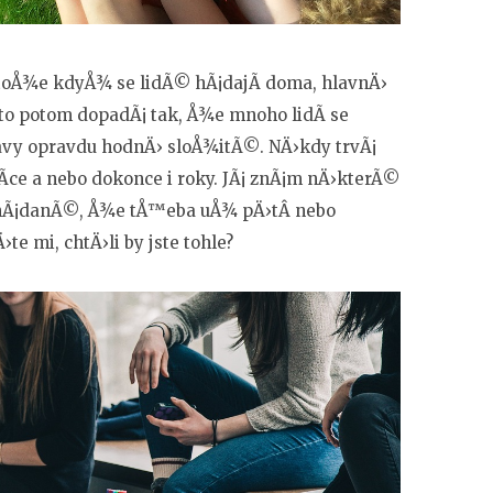
otoÅ¾e kdyÅ¾ se lidÃ© hÃ¡dajÃ­ doma, hlavnÄ›
o potom dopadÃ¡ tak, Å¾e mnoho lidÃ­ se
ravy opravdu hodnÄ› sloÅ¾itÃ©. NÄ›kdy trvÃ¡
­ce a nebo dokonce i roky. JÃ¡ znÃ¡m nÄ›kterÃ©
ozhÃ¡danÃ©, Å¾e tÅ™eba uÅ¾ pÄ›tÂ nebo
te mi, chtÄ›li by jste tohle?