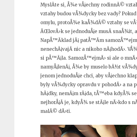
MyslÃ­te si, Å¾e vÅ¡echny rodinnÃ© vzt
vztahy budou vÅ¾dycky bez vady? Pokud s
omylu, protoÅ¾e kaÅ¾dÃ© vztahy se vÅ
ÄŒlovÄ›k se jednoduÅ¡e musÃ­ snaÅ¾it, a
NapÅ™Ã­klad jÃ¡ patÅ™Ã­m samozÅ™ejmÄ›
nenechÃ¡vajÃ­ nic a nikoho nÃ¡hodÄ›. VÅ¾
si pÅ™Ã¡la. SamozÅ™ejmÄ› si ale o mnÄ›
namyÅ¡lenÃ¡, Å¾e by muselo bÃ½t vÅ¾dy
jenom jednoduÅ¡e chci, aby vÅ¡echno klap
byly vÅ¾dycky opravdu v pohodÄ› a na pr
hÃ¡dky, nemÃ¡m rÃ¡da, tÅ™eba kdyÅ¾ se 
nejhorÅ¡Ã­ je, kdyÅ¾ se stÃ¡le nÄ›kdo s
malÃ© dÄ›ti.