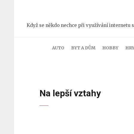
Přeskočit
na
obsah
Když se někdo nechce při využívání internetu s
(stiskněte
Enter)
AUTO
BYT A DŮM
HOBBY
HR
Na lepší vztahy