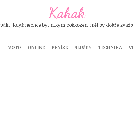
Kahak
pálit, když nechce být nikým poškozen, měl by dobře zvažova
Y
MOTO
ONLINE
PENÍZE
SLUŽBY
TECHNIKA
V