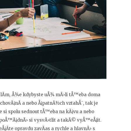
myslÃ­m, Å¾e kdybyste uÅ¾ mÄ›li tÅ™eba doma
ovÃ¡nÃ­ a nebo Å¡patnÃ½ch vztahÅ¯, tak je
¡e si spolu sednout tÅ™eba na kÃ¡vu a nebo
poÅ™Ã¡dnÄ› si vysvÄ›tlit a takÃ© vyÅ™eÅ¡it.
Ã­te opravdu zavÄas a rychle a hlavnÄ› s