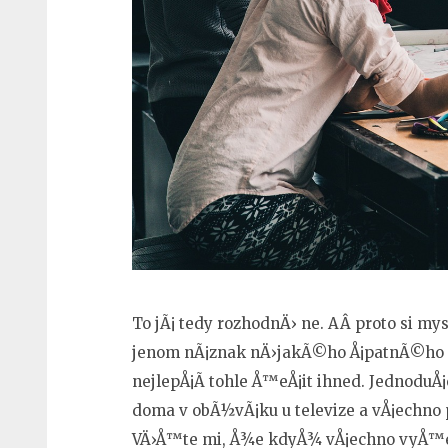
To jÃ¡ tedy rozhodnÄ› ne. AÂ proto si 
jenom nÃ¡znak nÄ›jakÃ©ho Å¡patnÃ©ho ch
nejlepÅ¡Ã­ tohle Å™eÅ¡it ihned. JednoduÅ
doma v obÃ½vÃ¡ku u televize a vÅ¡echno 
VÄ›Å™te mi, Å¾e kdyÅ¾ vÅ¡echno vyÅ™eÅ¡