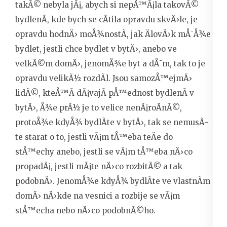
takÃ© nebyla jÃ¡, abych si nepÅ™Ã¡la takovÃ©
bydlenÃ­, kde bych se cÃ­tila opravdu skvÄ›le, je
opravdu hodnÄ› moÅ¾nostÃ­, jak ÄlovÄ›k mÅ¯Å¾e
bydlet, jestli chce bydlet v bytÄ›, anebo ve
velkÃ©m domÄ›, jenomÅ¾e byt a dÅ¯m, tak to je
opravdu velikÃ½ rozdÃ­l. Jsou samozÅ™ejmÄ›
lidÃ©, kteÅ™Ã­ dÃ¡vajÃ­ pÅ™ednost bydlenÃ­ v
bytÄ›, Å¾e prÃ½ je to velice nenÃ¡roÄnÃ©,
protoÅ¾e kdyÅ¾ bydlÃ­te v bytÄ›, tak se nemusÃ­
te starat o to, jestli vÃ¡m tÅ™eba teÄe do
stÅ™echy anebo, jestli se vÃ¡m tÅ™eba nÄ›co
propadÃ¡, jestli mÃ¡te nÄ›co rozbitÃ© a tak
podobnÄ›. JenomÅ¾e kdyÅ¾ bydlÃ­te ve vlastnÃ­m
domÄ› nÄ›kde na vesnici a rozbije se vÃ¡m
stÅ™echa nebo nÄ›co podobnÃ©ho.