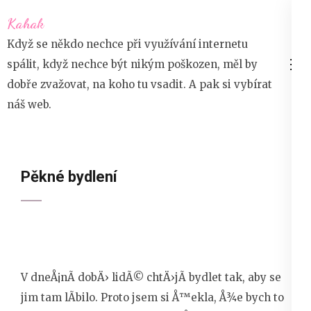
Přeskočit
Kahak
na
Když se někdo nechce při využívání internetu
obsah
spálit, když nechce být nikým poškozen, měl by
(stiskněte
dobře zvažovat, na koho tu vsadit. A pak si vybírat
Enter)
náš web.
Pěkné bydlení
V dneÅ¡nÃ­ dobÄ› lidÃ© chtÄ›jÃ­ bydlet tak, aby se
jim tam lÃ­bilo. Proto jsem si Å™ekla, Å¾e bych to