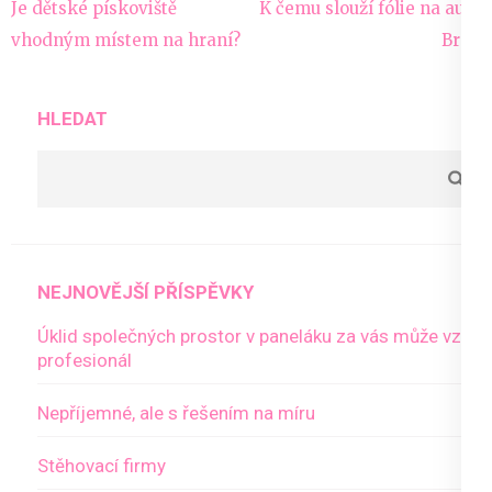
Navigace
Je dětské pískoviště
K čemu slouží fólie na auto
pro
vhodným místem na hraní?
Brno
příspěvek
HLEDAT
NEJNOVĚJŠÍ PŘÍSPĚVKY
Úklid společných prostor v paneláku za vás může vzít
profesionál
Nepříjemné, ale s řešením na míru
Stěhovací firmy