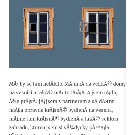
MÄ› by se tam nelÃ­bilo. MÃ¡m rÃ¡da velikÃ© domy
na vesnici a takÃ© mÄ› to tÄ›Å¡Ã­. A jsem rÃ¡da,
Å¾e prÃ¡vÄ› jÃ¡ jsem s partnerem a sÂ dÄ›tmi
naÅ¡la opravdu krÃ¡snÃ© bydlenÃ­ na vesnici,
mÃ¡me tam krÃ¡snÃ© bydlenÃ­ a takÃ© velikou
zahradu, kterou jsem si vÅ¾dycky pÅ™Ã¡la.