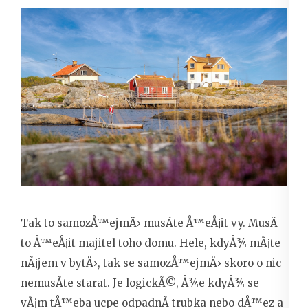
Tak to samozÅ™ejmÄ› musÃ­te Å™eÅ¡it vy. MusÃ­
to Å™eÅ¡it majitel toho domu. Hele, kdyÅ¾ mÃ¡te
nÃ¡jem v bytÄ›, tak se samozÅ™ejmÄ› skoro o nic
nemusÃ­te starat. Je logickÃ©, Å¾e kdyÅ¾ se
vÃ¡m tÅ™eba ucpe odpadnÃ­ trubka nebo dÅ™ez a