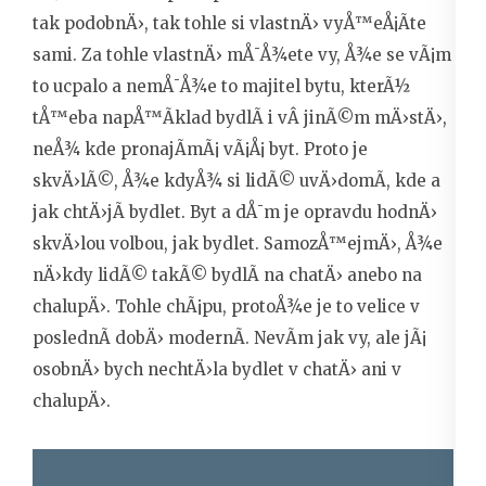
tak podobnÄ›, tak tohle si vlastnÄ› vyÅ™eÅ¡Ã­te
sami. Za tohle vlastnÄ› mÅ¯Å¾ete vy, Å¾e se vÃ¡m
to ucpalo a nemÅ¯Å¾e to majitel bytu, kterÃ½
tÅ™eba napÅ™Ã­klad bydlÃ­ i vÂ jinÃ©m mÄ›stÄ›,
neÅ¾ kde pronajÃ­mÃ¡ vÃ¡Å¡ byt. Proto je
skvÄ›lÃ©, Å¾e kdyÅ¾ si lidÃ© uvÄ›domÃ­, kde a
jak chtÄ›jÃ­ bydlet. Byt a dÅ¯m je opravdu hodnÄ›
skvÄ›lou volbou, jak bydlet. SamozÅ™ejmÄ›, Å¾e
nÄ›kdy lidÃ© takÃ© bydlÃ­ na chatÄ› anebo na
chalupÄ›. Tohle chÃ¡pu, protoÅ¾e je to velice v
poslednÃ­ dobÄ› modernÃ­. NevÃ­m jak vy, ale jÃ¡
osobnÄ› bych nechtÄ›la bydlet v chatÄ› ani v
chalupÄ›.