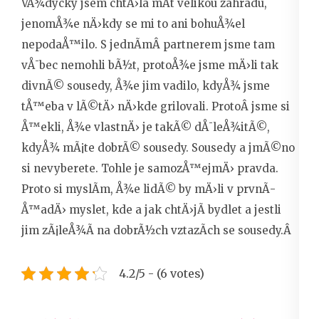
VÅ¾dycky jsem chtÄ›la mÃ­t velikou zahradu,
jenomÅ¾e nÄ›kdy se mi to ani bohuÅ¾el
nepodaÅ™ilo. S jednÃ­mÂ partnerem jsme tam
vÅ¯bec nemohli bÃ½t, protoÅ¾e jsme mÄ›li tak
divnÃ© sousedy, Å¾e jim vadilo, kdyÅ¾ jsme
tÅ™eba v lÃ©tÄ› nÄ›kde grilovali. ProtoÂ jsme si
Å™ekli, Å¾e vlastnÄ› je takÃ© dÅ¯leÅ¾itÃ©,
kdyÅ¾ mÃ¡te dobrÃ© sousedy. Sousedy a jmÃ©no
si nevyberete. Tohle je samozÅ™ejmÄ› pravda.
Proto si myslÃ­m, Å¾e lidÃ© by mÄ›li v prvnÃ­
Å™adÄ› myslet, kde a jak chtÄ›jÃ­ bydlet a jestli
jim zÃ¡leÅ¾Ã­ na dobrÃ½ch vztazÃ­ch se sousedy.Â
4.2/5 - (6 votes)