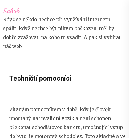
Přeskočit
Kahak
na
Když se někdo nechce při využívání internetu
obsah
spálit, když nechce být nikým poškozen, měl by
(stiskněte
dobře zvažovat, na koho tu vsadit. A pak si vybírat
Enter)
náš web.
Techničtí pomocníci
Vítaným pomocníkem v době, kdy je člověk
upoutaný na invalidní vozík a není schopen
překonat schodišťovou barieru, umožnující vstup
do bytu, je motorový schodolez. Toto skladné a ve