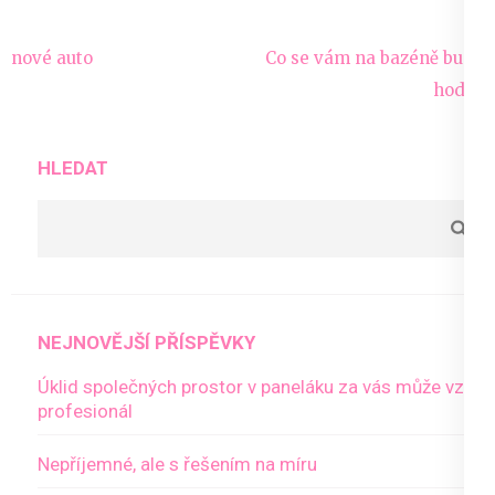
Navigace
nové auto
Co se vám na bazéně bude
pro
hodit?
příspěvek
HLEDAT
NEJNOVĚJŠÍ PŘÍSPĚVKY
Úklid společných prostor v paneláku za vás může vzít
profesionál
Nepříjemné, ale s řešením na míru