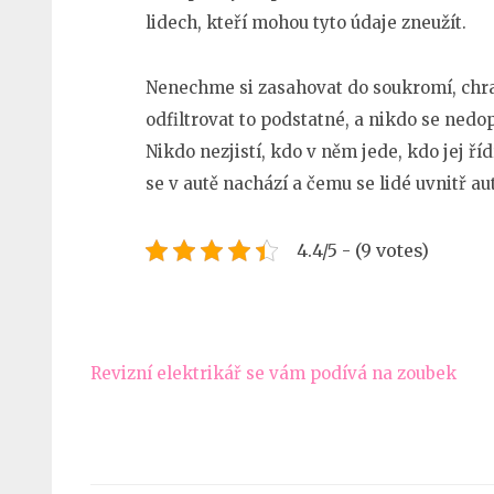
lidech, kteří mohou tyto údaje zneužít.
Nenechme si zasahovat do soukromí, chra
odfiltrovat to podstatné, a nikdo se nedo
Nikdo nezjistí, kdo v něm jede, kdo jej ří
se v autě nachází a čemu se lidé uvnitř aut
4.4/5 - (9 votes)
Navigace
Revizní elektrikář se vám podívá na zoubek
pro
příspěvek