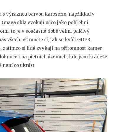
 s výraznou barvou karosérie, například v
a tmavá skla evokují něco jako pohřební
romí, to je v současné době velmi palčivý
ás všech. Všimněte si, jak se kvůli GDPR
 zatímco si lidé zvykají na přítomnost kamer
dokonce i na pietních územích, kde jsou krádeže
ě není co ukrást.