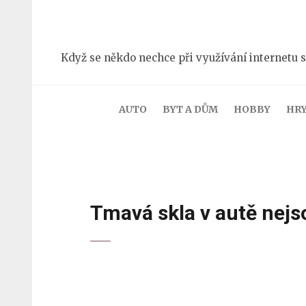
Přeskočit
na
obsah
Když se někdo nechce při využívání internetu s
(stiskněte
Enter)
AUTO
BYT A DŮM
HOBBY
HR
Tmavá skla v autě nej