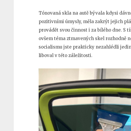
Tónovaná skla na autě bývala kdysi dávn
pozitivními úmysly, měla zakrýt jejich pl
provádět svou činnost i za bílého dne. S t
ovšem téma ztmavených skel rozhodně neb
socialismu jste prakticky nezahlédli jed
liboval v této záležitosti.