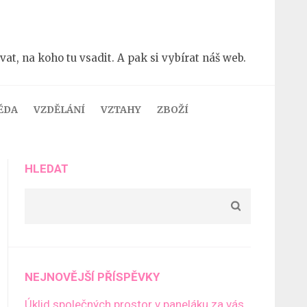
t, na koho tu vsadit. A pak si vybírat náš web.
ĚDA
VZDĚLÁNÍ
VZTAHY
ZBOŽÍ
HLEDAT
NEJNOVĚJŠÍ PŘÍSPĚVKY
Úklid společných prostor v paneláku za vás