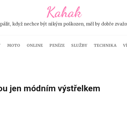
Kahak
pálit, když nechce být nikým poškozen, měl by dobře zvažova
Y
MOTO
ONLINE
PENÍZE
SLUŽBY
TECHNIKA
V
sou jen módním výstřelkem