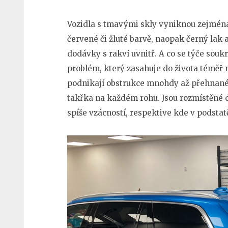
Vozidla s tmavými skly vyniknou zejména
červené či žluté barvě, naopak černý lak 
dodávky s rakví uvnitř. A co se týče souk
problém, který zasahuje do života téměř n
podnikají obstrukce mnohdy až přehnané,
takřka na každém rohu. Jsou rozmístěné 
spíše vzácností, respektive kde v podstat