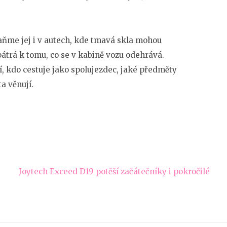
ňme jej i v autech, kde tmavá skla mohou
pátrá k tomu, co se v kabině vozu odehrává.
dí, kdo cestuje jako spolujezdec, jaké předměty
a věnují.
Joytech Exceed D19 potěší začátečníky i pokročilé