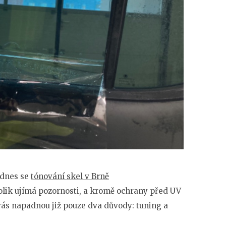
 dnes se
tónování skel v Brně
tolik ujímá pozornosti, a kromě ochrany před UV
ás napadnou již pouze dva důvody: tuning a