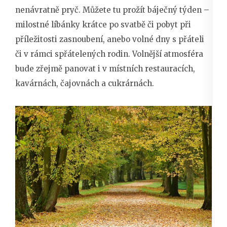
nenávratně pryč. Můžete tu prožít báječný týden –
milostné líbánky krátce po svatbě či pobyt při
příležitosti zasnoubení, anebo volné dny s přáteli
či v rámci spřátelených rodin. Volnější atmosféra
bude zřejmě panovat i v místních restauracích,
kavárnách, čajovnách a cukrárnách.