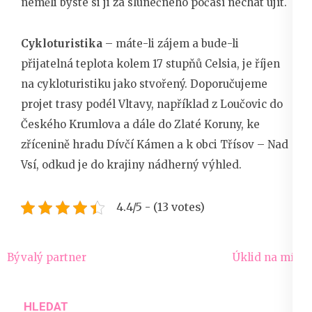
neměli byste si ji za slunečného počasí nechat ujít.
Cykloturistika
– máte-li zájem a bude-li
přijatelná teplota kolem 17 stupňů Celsia, je říjen
na cykloturistiku jako stvořený. Doporučujeme
projet trasy podél Vltavy, například z Loučovic do
Českého Krumlova a dále do Zlaté Koruny, ke
zřícenině hradu Dívčí Kámen a k obci Třísov – Nad
Vsí, odkud je do krajiny nádherný výhled.
4.4/5 - (13 votes)
Navigace
Bývalý partner
Úklid na míru
pro
příspěvek
HLEDAT