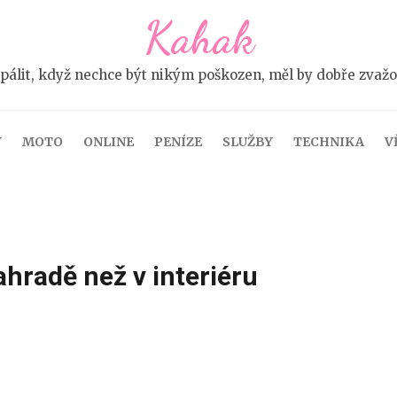
Kahak
pálit, když nechce být nikým poškozen, měl by dobře zvažova
Y
MOTO
ONLINE
PENÍZE
SLUŽBY
TECHNIKA
V
zahradě než v interiéru