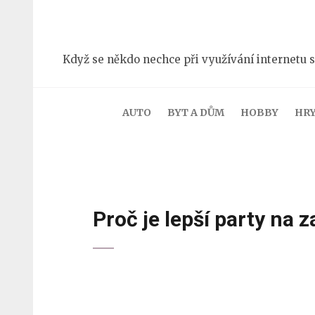
Přeskočit
na
obsah
Když se někdo nechce při využívání internetu s
(stiskněte
Enter)
AUTO
BYT A DŮM
HOBBY
HR
Proč je lepší party na 