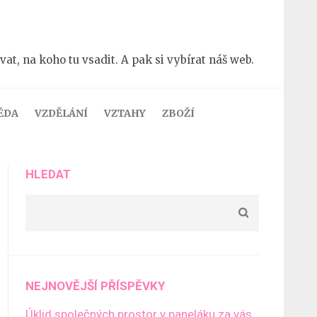
t, na koho tu vsadit. A pak si vybírat náš web.
ĚDA
VZDĚLÁNÍ
VZTAHY
ZBOŽÍ
HLEDAT
NEJNOVĚJŠÍ PŘÍSPĚVKY
Úklid společných prostor v paneláku za vás