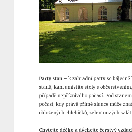
Party stan
– k zahradní party se báječně
stanů
, kam umístíte stoly s občerstvením, 
případě nepříznivého počasí. Pod stanem
počasí, kdy právě přímé slunce může znač
obložených chlebíčků, zeleninových salát
Chytejte déčko a dýchejte čerstvý vzduc