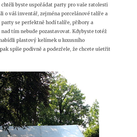
 chtěli byste uspořádat party pro vaše ratolesti
li o váš inventář, zejména porcelánové talíře a
party se perfektně hodí talíře, příbory a
se nad tím nebude pozastavovat. Kdybyste totéž
nabídli plastový kelímek u luxusního
ak spíše podivně a podezřele, že chcete ušetřit