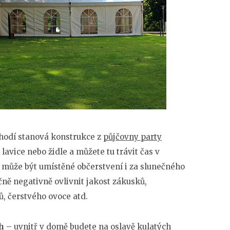
 hodí stanová konstrukce z
půjčovny party
lavice nebo židle a můžete tu trávit čas v
 může být umístěné občerstvení i za slunečného
ně negativně ovlivnit jakost zákusků,
ů, čerstvého ovoce atd.
h
– uvnitř v domě budete na oslavě kulatých