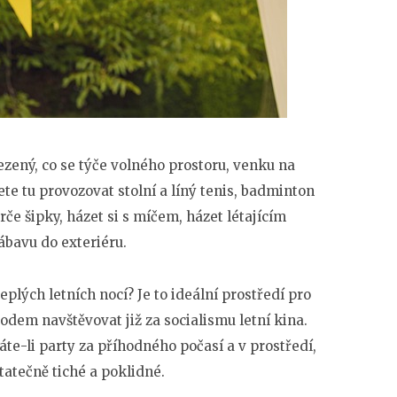
zený, co se týče volného prostoru, venku na
ete tu provozovat stolní a líný tenis, badminton
če šipky, házet si s míčem, házet létajícím
zábavu do exteriéru.
plých letních nocí? Je to ideální prostředí pro
odem navštěvovat již za socialismu letní kina.
te-li party za příhodného počasí a v prostředí,
tatečně tiché a poklidné.