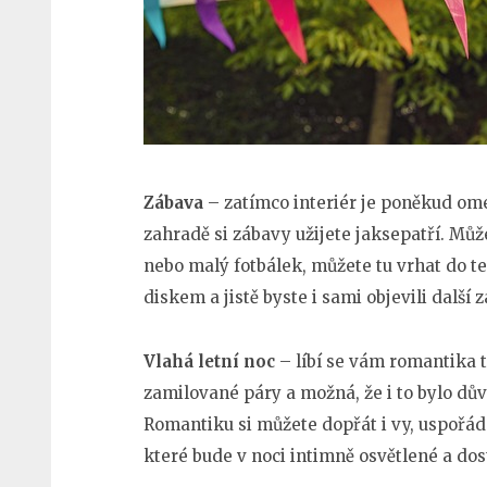
Zábava
– zatímco interiér je poněkud ome
zahradě si zábavy užijete jaksepatří. Můž
nebo malý fotbálek, můžete tu vrhat do ter
diskem a jistě byste i sami objevili další 
Vlahá letní noc
– líbí se vám romantika te
zamilované páry a možná, že i to bylo dův
Romantiku si můžete dopřát i vy, uspořádá
které bude v noci intimně osvětlené a dos