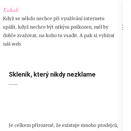
Přeskočit
Kahak
na
Když se někdo nechce při využívání internetu
obsah
spálit, když nechce být nikým poškozen, měl by
(stiskněte
dobře zvažovat, na koho tu vsadit. A pak si vybírat
Enter)
náš web.
Skleník, který nikdy nezklame
Je celkem přirozené, že existuje mnoho prodejců,