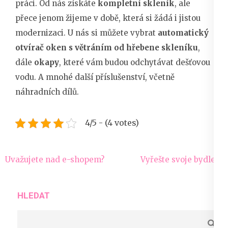
práci. Od nás získáte
kompletní skleník
, ale
přece jenom žijeme v době, která si žádá i jistou
modernizaci. U nás si můžete vybrat
automatický
otvírač oken s větráním od hřebene skleníku
,
dále
okapy
, které vám budou odchytávat dešťovou
vodu. A mnohé další příslušenství, včetně
náhradních dílů.
4/5 - (4 votes)
Navigace
Uvažujete nad e-shopem?
Vyřešte svoje bydlení
pro
příspěvek
HLEDAT