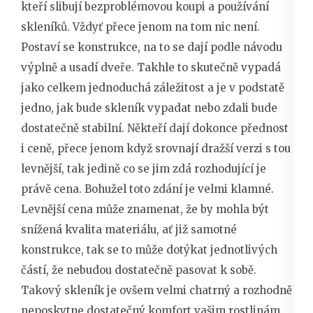
kteří slibují bezproblémovou koupi a používání
skleníků. Vždyť přece jenom na tom nic není.
Postaví se konstrukce, na to se dají podle návodu
výplně a usadí dveře. Takhle to skutečně vypadá
jako celkem jednoduchá záležitost a je v podstatě
jedno, jak bude skleník vypadat nebo zdali bude
dostatečně stabilní. Někteří dají dokonce přednost
i ceně, přece jenom když srovnají dražší verzi s tou
levnější, tak jedině co se jim zdá rozhodující je
právě cena. Bohužel toto zdání je velmi klamné.
Levnější cena může znamenat, že by mohla být
snížená kvalita materiálu, ať již samotné
konstrukce, tak se to může dotýkat jednotlivých
částí, že nebudou dostatečně pasovat k sobě.
Takový skleník je ovšem velmi chatrný a rozhodně
neposkytne dostatečný komfort vašim rostlinám.