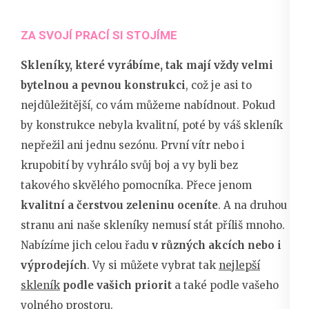
ZA SVOJÍ PRACÍ SI STOJÍME
Skleníky, které vyrábíme, tak mají vždy velmi
bytelnou a pevnou konstrukci
, což je asi to
nejdůležitější, co vám můžeme nabídnout. Pokud
by konstrukce nebyla kvalitní, poté by váš skleník
nepřežil ani jednu sezónu. První vítr nebo i
krupobití by vyhrálo svůj boj a vy byli bez
takového skvělého pomocníka. Přece jenom
kvalitní a čerstvou zeleninu oceníte
. A na druhou
stranu ani naše skleníky nemusí stát příliš mnoho.
Nabízíme jich celou řadu
v různých akcích nebo i
výprodejích
. Vy si můžete vybrat tak
nejlepší
skleník
podle vašich priorit
a také podle vašeho
volného prostoru.