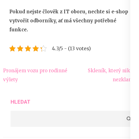
Pokud nejste člověk z IT oboru, nechte si e-shop
vytvořit odborníky, ať má všechny potřebné
funkce.
4.3/5 - (13 votes)
Navigace
Pronájem vozu pro rodinné
Skleník, který nikdy
pro
výlety
nezklame
příspěvek
HLEDAT