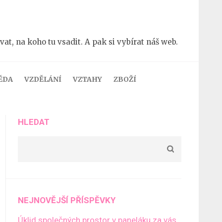
t, na koho tu vsadit. A pak si vybírat náš web.
ĚDA
VZDĚLÁNÍ
VZTAHY
ZBOŽÍ
HLEDAT
NEJNOVĚJŠÍ PŘÍSPĚVKY
Úklid společných prostor v paneláku za vás