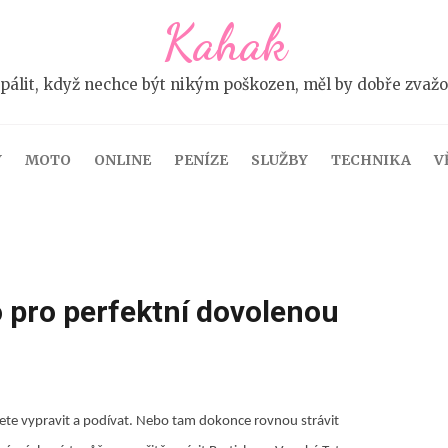
Kahak
pálit, když nechce být nikým poškozen, měl by dobře zvažova
Y
MOTO
ONLINE
PENÍZE
SLUŽBY
TECHNIKA
V
 pro perfektní dovolenou
ete vypravit a podívat. Nebo tam dokonce rovnou strávit