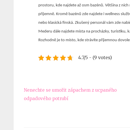
prostoru, kde najdete až osm bazénů. Většina z nich 
příjemně. Kromě bazénů zde najdete i wellness služby
nebo klasická finská. Zkušený personál vám zde nab
Mederu dále najdete místa na procházky, turistiku, k
Rozhodně je to místo, kde strávíte příjemnou dovolen
4.7/5 - (9 votes)
Navigace
Nenechte se umořit zápachem z ucpaného
pro
odpadového potrubí
příspěvek