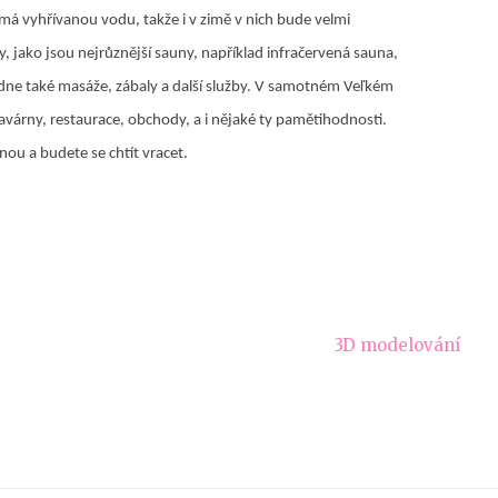
má vyhřívanou vodu, takže i v zimě v nich bude velmi
, jako jsou nejrůznější sauny, například infračervená sauna,
ídne také masáže, zábaly a další služby. V samotném Veľkém
avárny, restaurace, obchody, a i nějaké ty pamětihodnosti.
ou a budete se chtít vracet.
3D modelování