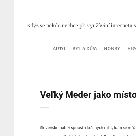
Přeskočit
na
obsah
Když se někdo nechce při využívání internetu s
(stiskněte
Enter)
AUTO
BYT A DŮM
HOBBY
HR
Veľký Meder jako místo
Slovensko nabízí spoustu krásných míst, kam se můž