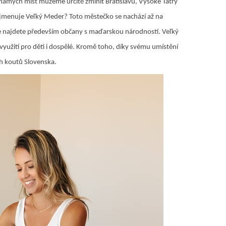
známých míst můžeme určitě zmínit Bratislavu, Vysoké Tatry
 se jmenuje Veľký Meder? Toto městečko se nachází až na
de najdete především občany s maďarskou národností. Veľký
yužití pro děti i dospělé. Kromě toho, díky svému umístění
ých koutů Slovenska.