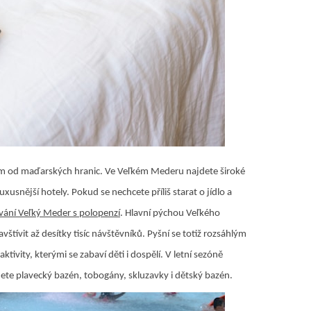
 km od maďarských hranic. Ve Veľkém Mederu najdete široké
usnější hotely. Pokud se nechcete příliš starat o jídlo a
vání Veľký Meder s polopenzí
. Hlavní pýchou Veľkého
štívit až desítky tisíc návštěvníků. Pyšní se totiž rozsáhlým
ivity, kterými se zabaví děti i dospělí. V letní sezóně
te plavecký bazén, tobogány, skluzavky i dětský bazén.