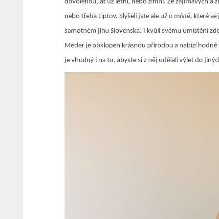
dovolenou, ať už letní, nebo zimní. Ze zajímavých a 
nebo třeba Liptov. Slyšeli jste ale už o místě, které
samotném jihu Slovenska. I kvůli svému umístění z
Meder je obklopen krásnou přírodou a nabízí hodně v
je vhodný i na to, abyste si z něj udělali výlet do jin